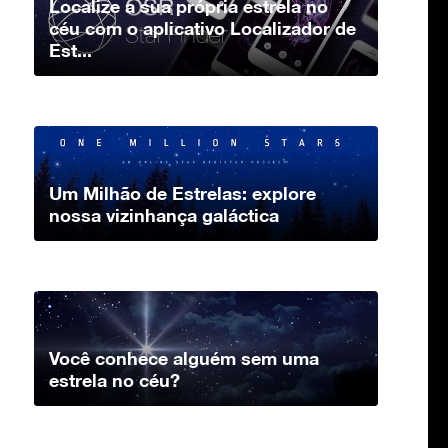
Localize a sua própria estrela no
céu com o aplicativo Localizador de
Est...
Um Milhão de Estrelas: explore
nossa vizinhança galáctica
Você conhece alguém sem uma
estrela no céu?