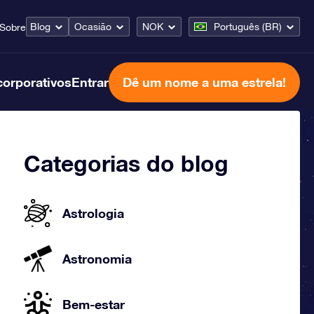
Blog
Ocasião
NOK
Português (BR)
Sobre
corporativos
Entrar
Dê um nome a uma estrela!
Categorias do blog
Astrologia
Astronomia
Bem-estar