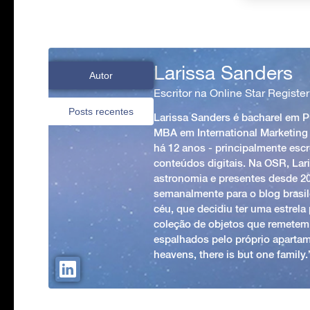
Larissa Sanders
Autor
Escritor na Online Star Register
Posts recentes
Larissa Sanders é bacharel em 
MBA em International Marketing
há 12 anos - principalmente esc
conteúdos digitais. Na OSR, Lari
astronomia e presentes desde 2
semanalmente para o blog brasile
céu, que decidiu ter uma estrel
coleção de objetos que remetem
espalhados pelo próprio apartam
heavens, there is but one family