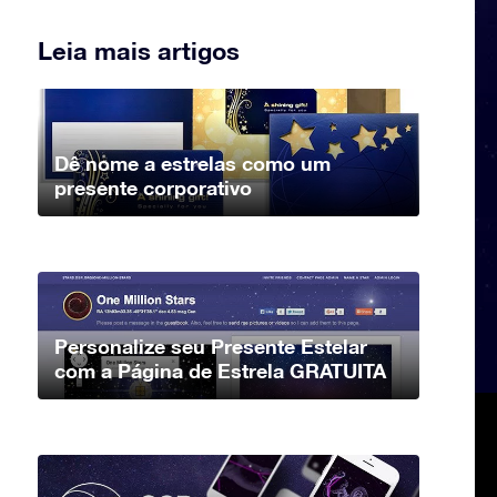
Leia mais artigos
Dê nome a estrelas como um
presente corporativo
Personalize seu Presente Estelar
com a Página de Estrela GRATUITA