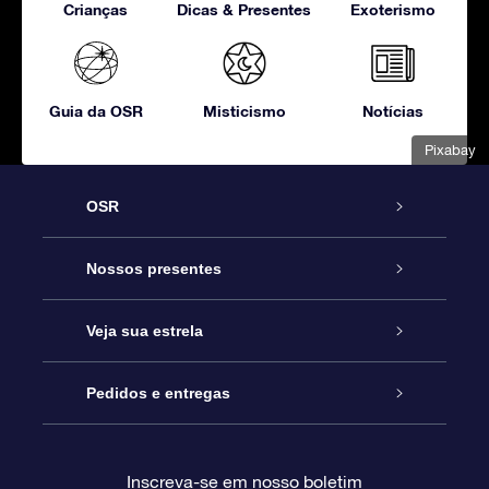
Crianças
Dicas & Presentes
Exoterismo
Guia da OSR
Misticismo
Notícias
Pixabay
OSR
Serviço
Nossos presentes
Entre em contato conosco
Presente estrelar on-line
Veja sua estrela
Blog
Pacote de presente da OSR
Star Register
Pedidos e entregas
Perguntas frequentes
Super Star Gift
Aplicativo Localizador de Estrelas da OSR
Login de clientes
Inscreva-se em nosso boletim