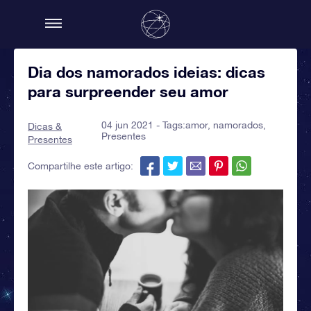
Dia dos namorados ideias: dicas
para surpreender seu amor
04 jun 2021 - Tags:
amor
,
namorados
,
Dicas &
Presentes
Presentes
Compartilhe este artigo: