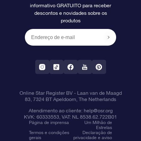
informativo GRATUITO para receber
Avaliações
O cartão de presente da OSR
Página estelar personalizada
Informações de pagamento
descontos e novidades sobre os
produtos
Presentes corporativos
Um Milhão de Estrelas
Informações de envio
OSR Starsaver
Política de devolução
Aplicativo RV Fly me to the stars
Constelações
Online Star Register BV
- Laan van de Maagd
83, 7324 BT Apeldoorn, The Netherlands
Atendimento ao cliente:
help@osr.org
KVK: 60333553, VAT: NL 8538.62.722B01
Página de imprensa
Um Milhão de
Estrelas
Termos e condições
Declaração de
gerais
privacidade e aviso