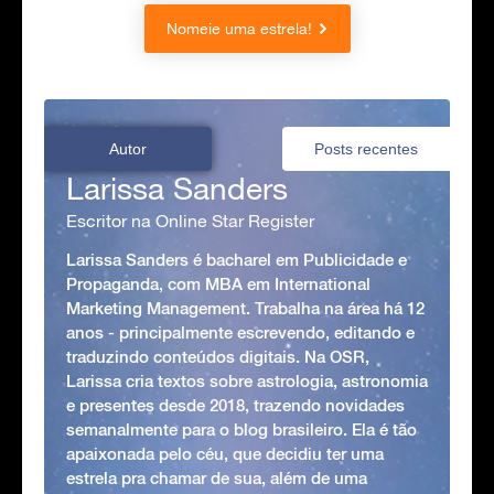
Nomeie uma estrela!
Autor
Posts recentes
Larissa Sanders
Escritor na Online Star Register
Larissa Sanders é bacharel em Publicidade e
Propaganda, com MBA em International
Marketing Management. Trabalha na área há 12
anos - principalmente escrevendo, editando e
traduzindo conteúdos digitais. Na OSR,
Larissa cria textos sobre astrologia, astronomia
e presentes desde 2018, trazendo novidades
semanalmente para o blog brasileiro. Ela é tão
apaixonada pelo céu, que decidiu ter uma
estrela pra chamar de sua, além de uma