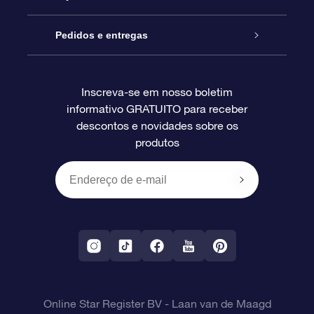
Blog
Pacote de presente da OSR
Star Register
Pedidos e entregas
Perguntas frequentes
Super Star Gift
Aplicativo Localizador de Estrelas da OSR
Login de clientes
Inscreva-se em nosso boletim
informativo GRATUITO para receber
Avaliações
O cartão de presente da OSR
Página estelar personalizada
Informações de pagamento
descontos e novidades sobre os
produtos
Presentes corporativos
Um Milhão de Estrelas
Informações de envio
OSR Starsaver
Política de devolução
Aplicativo RV Fly me to the stars
Constelações
Online Star Register BV
- Laan van de Maagd