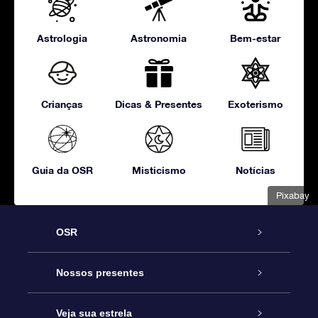
Astrologia
Astronomia
Bem-estar
Crianças
Dicas & Presentes
Exoterismo
Guia da OSR
Misticismo
Notícias
Pixabay
OSR
Serviço
Nossos presentes
Entre em contato conosco
Presente estrelar on-line
Veja sua estrela