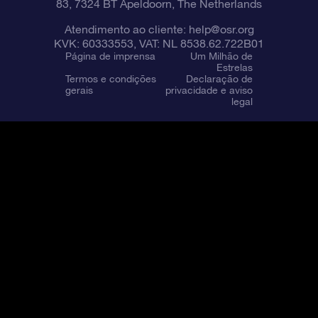
83, 7324 BT Apeldoorn, The Netherlands
Atendimento ao cliente:
help@osr.org
KVK: 60333553, VAT: NL 8538.62.722B01
Página de imprensa
Um Milhão de
Estrelas
Termos e condições
Declaração de
gerais
privacidade e aviso
legal