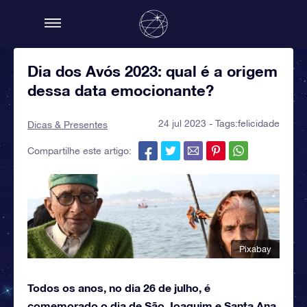
Dia dos Avós 2023: qual é a origem
dessa data emocionante?
24 jul 2023 - Tags:
felicidade
Dicas & Presentes
Compartilhe este artigo:
Pixabay
Todos os anos, no dia 26 de julho, é
comemorado o dia de São Joaquim e Santa Ana,