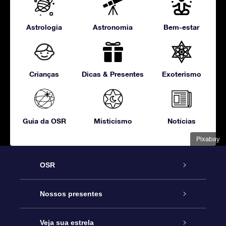
Astrologia
Astronomia
Bem-estar
Crianças
Dicas & Presentes
Exoterismo
Guia da OSR
Misticismo
Notícias
Pixabay
OSR
Serviço
Nossos presentes
Entre em contato conosco
Presente estrelar on-line
Veja sua estrela