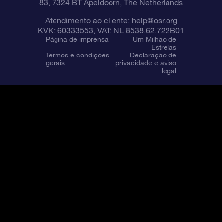
83, 7324 BT Apeldoorn, The Netherlands
Atendimento ao cliente:
help@osr.org
KVK: 60333553, VAT: NL 8538.62.722B01
Página de imprensa
Um Milhão de
Estrelas
Termos e condições
Declaração de
gerais
privacidade e aviso
legal