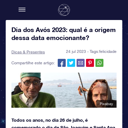
Dia dos Avós 2023: qual é a origem
dessa data emocionante?
24 jul 2023 - Tags:
felicidade
Dicas & Presentes
Compartilhe este artigo:
Pixabay
Todos os anos, no dia 26 de julho, é
comemorado o dia de São Joaquim e Santa Ana,