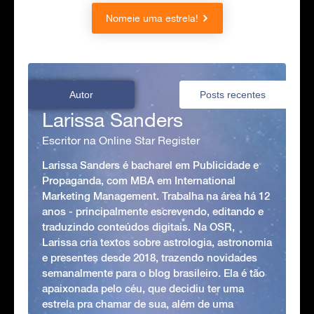
Nomeie uma estrela!
Autor
Posts recentes
Larissa Sanders
Escritor na Online Star Register
Larissa Sanders é bacharel em Publicidade e
Propaganda, com MBA em International
Marketing Management. Trabalha na área há 12
anos - principalmente escrevendo, editando e
traduzindo conteúdos digitais. Na OSR,
Larissa cria textos sobre astrologia, astronomia
e presentes desde 2018, trazendo novidades
semanalmente para o blog brasileiro. Ela é tão
apaixonada pelo céu, que decidiu ter uma
estrela pra chamar de sua, além de uma