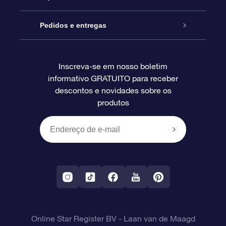
Blog
Pacote de presente da OSR
Star Register
Pedidos e entregas
Perguntas frequentes
Super Star Gift
Aplicativo Localizador de Estrelas da OSR
Login de clientes
Inscreva-se em nosso boletim
informativo GRATUITO para receber
Avaliações
O cartão de presente da OSR
Página estelar personalizada
Informações de pagamento
descontos e novidades sobre os
produtos
Presentes corporativos
Um Milhão de Estrelas
Informações de envio
OSR Starsaver
Política de devolução
Aplicativo RV Fly me to the stars
Constelações
Online Star Register BV
- Laan van de Maagd