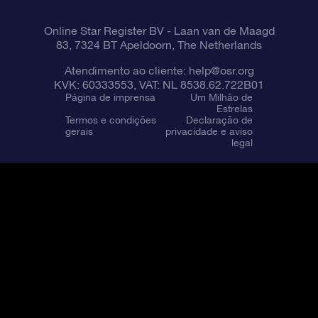
Online Star Register BV
- Laan van de Maagd
83, 7324 BT Apeldoorn, The Netherlands
Atendimento ao cliente:
help@osr.org
KVK: 60333553, VAT: NL 8538.62.722B01
Página de imprensa
Um Milhão de
Estrelas
Termos e condições
Declaração de
gerais
privacidade e aviso
legal