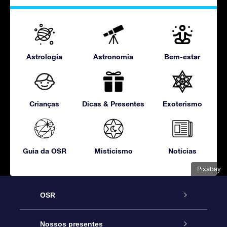
Astrologia
Astronomia
Bem-estar
Crianças
Dicas & Presentes
Exoterismo
Guia da OSR
Misticismo
Notícias
Pixabay
OSR
Serviço
Nossos presentes