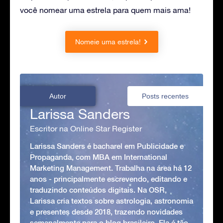
você nomear uma estrela para quem mais ama!
Nomeie uma estrela!
Autor
Posts recentes
Larissa Sanders
Escritor na Online Star Register
Larissa Sanders é bacharel em Publicidade e
Propaganda, com MBA em International
Marketing Management. Trabalha na área há 12
anos - principalmente escrevendo, editando e
traduzindo conteúdos digitais. Na OSR,
Larissa cria textos sobre astrologia, astronomia
e presentes desde 2018, trazendo novidades
semanalmente para o blog brasileiro. Ela é tão