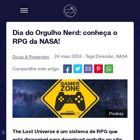
Dia do Orgulho Nerd: conheça o
RPG da NASA!
24 maio 2024 - Tags:
Diversão
,
NASA
Dicas & Presentes
Compartilhe este artigo:
Pixabay
The Lost Universe é um sistema de RPG que
está disponível para download gratuito no site