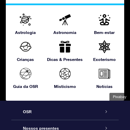
Astrologia
Astronomia
Bem-estar
Crianças
Dicas & Presentes
Exoterismo
Guia da OSR
Misticismo
Notícias
Pixabay
OSR
Serviço
Nossos presentes