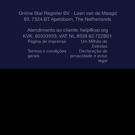
Online Star Register BV
- Laan van de Maagd
83, 7324 BT Apeldoorn, The Netherlands
Atendimento ao cliente:
help@osr.org
KVK: 60333553, VAT: NL 8538.62.722B01
Página de imprensa
Um Milhão de
Estrelas
Termos e condições
Declaração de
gerais
privacidade e aviso
legal