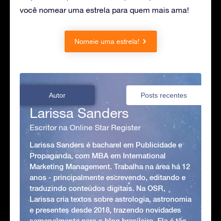
você nomear uma estrela para quem mais ama!
Nomeie uma estrela!
Autor
Posts recentes
Larissa Sanders
Escritor na Online Star Register
Larissa Sanders é bacharel em Publicidade e
Propaganda, com MBA em International
Marketing Management. Trabalha na área há 12
anos - principalmente escrevendo, editando e
traduzindo conteúdos digitais. Na OSR,
Larissa cria textos sobre astrologia, astronomia
e presentes desde 2018, trazendo novidades
semanalmente para o blog brasileiro. Ela é tão