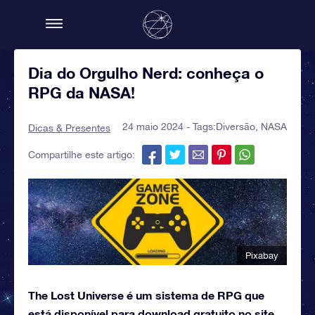
Dia do Orgulho Nerd: conheça o
RPG da NASA!
24 maio 2024 - Tags:
Diversão
,
NASA
Dicas & Presentes
Compartilhe este artigo:
Pixabay
The Lost Universe é um sistema de RPG que
está disponível para download gratuito no site