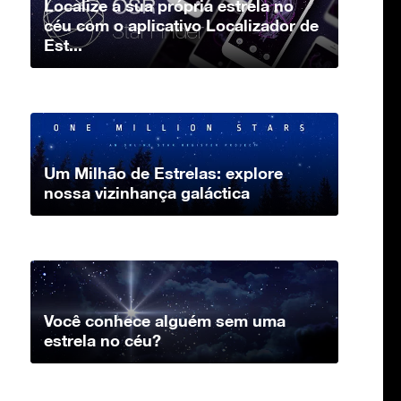
Localize a sua própria estrela no
céu com o aplicativo Localizador de
Est...
Um Milhão de Estrelas: explore
nossa vizinhança galáctica
Você conhece alguém sem uma
estrela no céu?