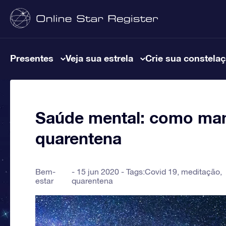
Presentes
Veja sua estrela
Crie sua constela
Saúde mental: como mant
quarentena
Bem-
15 jun 2020 - Tags:
Covid 19
,
meditação
,
estar
quarentena