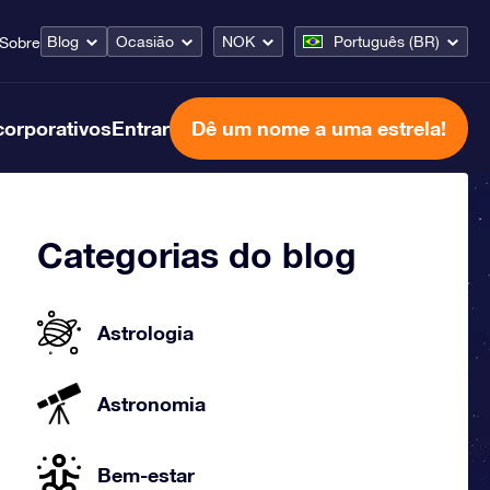
Blog
Ocasião
NOK
Português (BR)
Sobre
corporativos
Entrar
Dê um nome a uma estrela!
Categorias do blog
Astrologia
Astronomia
Bem-estar