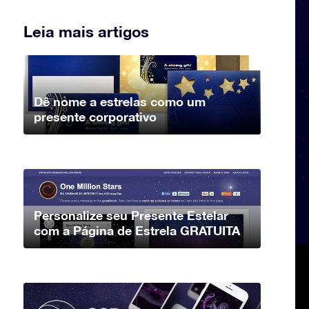
Leia mais artigos
Dê nome a estrelas como um
presente corporativo
Personalize seu Presente Estelar
com a Página de Estrela GRATUITA