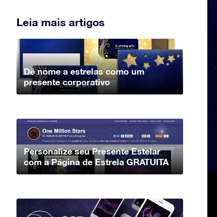
Leia mais artigos
Dê nome a estrelas como um
presente corporativo
Personalize seu Presente Estelar
com a Página de Estrela GRATUITA