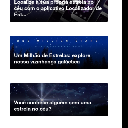
Localize a sua própria estrela no
céu com o aplicativo Localizador de
Est...
Um Milhão de Estrelas: explore
nossa vizinhança galáctica
Você conhece alguém sem uma
estrela no céu?