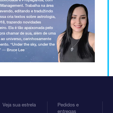
 Management. Trabalha na área
revendo, editando e traduzindo
ssa cria textos sobre astrologia,
018, trazendo novidades
iro. Ela é tão apaixonada pelo
a pra chamar de sua, além de uma
 ao universo, carinhosamente
ento. “Under the sky, under the
.” ― Bruce Lee
Veja sua estrela
Pedidos e
entregas