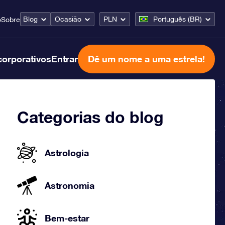
Blog
Ocasião
PLN
Português (BR)
o
Sobre
corporativos
Entrar
Dê um nome a uma estrela!
Categorias do blog
Astrologia
Astronomia
Bem-estar