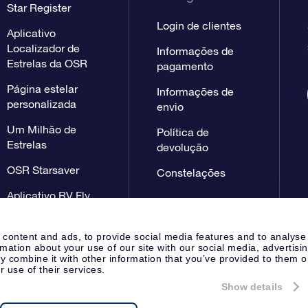
Star Register
Login de clientes
Aplicativo
Localizador de
Informações de
Estrelas da OSR
pagamento
Página estelar
Informações de
personalizada
envio
Um Milhão de
Política de
Estrelas
devolução
OSR Starsaver
Constelações
Aplicativo RV Fly
me to the stars
 content and ads, to provide social media features and to analyse
rmation about your use of our site with our social media, advertisi
 combine it with other information that you’ve provided to them o
r use of their services.
Show details
Página de imprensa
Declaração
Apeldoorn, The Netherlands