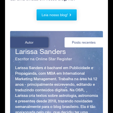
Leia nosso blog!
Autor
Posts recentes
Larissa Sanders
Escritor na Online Star Register
Larissa Sanders é bacharel em Publicidade e
Propaganda, com MBA em International
Marketing Management. Trabalha na área há 12
anos - principalmente escrevendo, editando e
traduzindo conteúdos digitais. Na OSR,
Larissa cria textos sobre astrologia, astronomia
e presentes desde 2018, trazendo novidades
semanalmente para o blog brasileiro. Ela é tão
apaixonada pelo céu, que decidiu ter uma