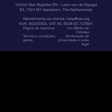
Online Star Register BV
- Laan van de Maagd
83, 7324 BT Apeldoorn, The Netherlands
Atendimento ao cliente:
help@osr.org
KVK: 60333553, VAT: NL 8538.62.722B01
Página de imprensa
Um Milhão de
Estrelas
Termos e condições
Declaração de
gerais
privacidade e aviso
legal