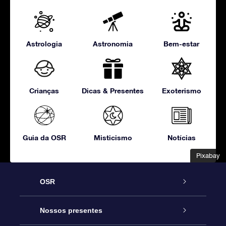
Astrologia
Astronomia
Bem-estar
Crianças
Dicas & Presentes
Exoterismo
Guia da OSR
Misticismo
Notícias
Pixabay
Pixabay
OSR
Serviço
Nossos presentes