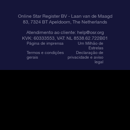
Online Star Register BV
- Laan van de Maagd
83, 7324 BT Apeldoorn, The Netherlands
Atendimento ao cliente:
help@osr.org
KVK: 60333553, VAT: NL 8538.62.722B01
Página de imprensa
Um Milhão de
Estrelas
Termos e condições
Declaração de
gerais
privacidade e aviso
legal