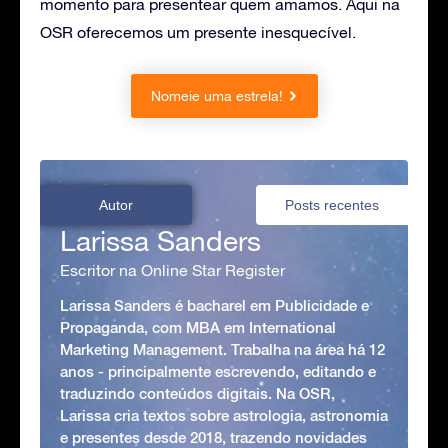
momento para presentear quem amamos. Aqui na
OSR oferecemos um presente inesquecível.
Nomeie uma estrela!
Autor
Posts recentes
Larissa Sanders
Escritor na Online Star Register
Larissa Sanders é bacharel em Publicidade e
Propaganda, com MBA em International
Marketing Management. Trabalha na área há 12
anos - principalmente escrevendo, editando e
traduzindo conteúdos digitais. Na OSR,
Larissa cria textos sobre astrologia, astronomia
e presentes desde 2018, trazendo novidades