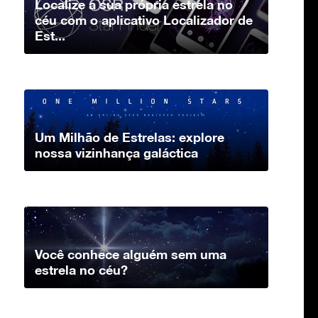
Localize a sua própria estrela no
céu com o aplicativo Localizador de
Est...
Um Milhão de Estrelas: explore
nossa vizinhança galáctica
Você conhece alguém sem uma
estrela no céu?