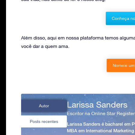
Conheça no
Além disso, aqui em nossa plataforma temos alguma
você dar a quem ama.
Nomeie uma
Larissa Sanders
Autor
Escritor na Online Star Register
Posts recentes
Larissa Sanders é bacharel em 
MBA em International Marketing