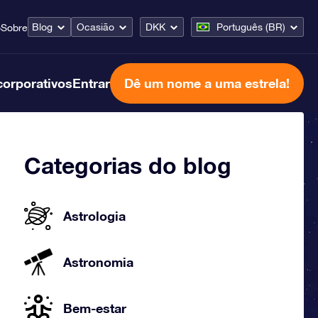
Blog
Ocasião
DKK
Português (BR)
o
Sobre
corporativos
Entrar
Dê um nome a uma estrela!
Categorias do blog
Astrologia
Astronomia
Bem-estar