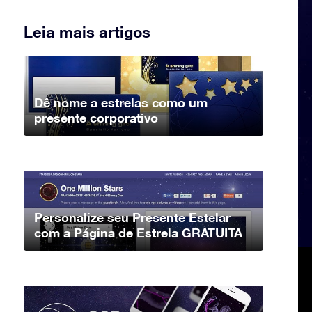
Leia mais artigos
Dê nome a estrelas como um
presente corporativo
Personalize seu Presente Estelar
com a Página de Estrela GRATUITA