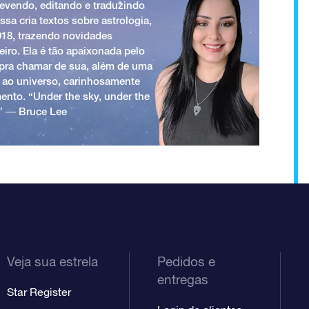
revendo, editando e traduzindo
ssa cria textos sobre astrologia,
018, trazendo novidades
iro. Ela é tão apaixonada pelo
a pra chamar de sua, além de uma
 ao universo, carinhosamente
ento. “Under the sky, under the
.” ― Bruce Lee
Veja sua estrela
Pedidos e
entregas
Star Register