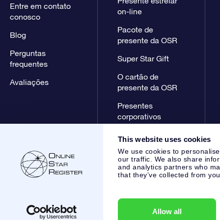
Presente estrelar
Entre em contato
on-line
conosco
Pacote de
Blog
presente da OSR
Perguntas
Super Star Gift
frequentes
O cartão de
Avaliações
presente da OSR
Presentes
corporativos
This website uses cookies
We use cookies to personalise
our traffic. We also share info
and analytics partners who may
that they’ve collected from you
Online Star Register BV
- Laan van de Maagd 83, 7324 BT 
,
Atendimento ao cliente:
help@osr.org
KVK: 60333553, VAT:
Allow all