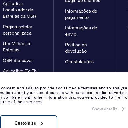
Login de clientes
Aplicativo
Localizador de
Informações de
Estrelas da OSR
pagamento
Página estelar
Informações de
personalizada
envio
Um Milhão de
Política de
Estrelas
devolução
OSR Starsaver
Constelações
Aplicativo RV Fly
me to the stars
 content and ads, to provide social media features and to analyse
rmation about your use of our site with our social media, advertisi
 combine it with other information that you’ve provided to them o
r use of their services.
Show details
Página de imprensa
Declaração
Apeldoorn, The Netherlands
 NL 8538.62.722B01
Customize