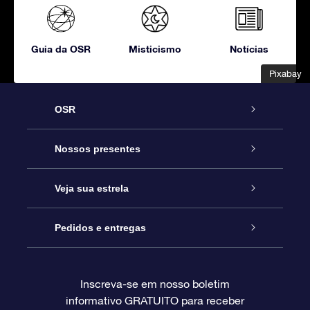
Guia da OSR
Misticismo
Notícias
Pixabay
Pixabay
OSR
Serviço
Nossos presentes
Entre em contato conosco
Presente estrelar on-line
Veja sua estrela
Blog
Pacote de presente da OSR
Star Register
Pedidos e entregas
Perguntas frequentes
Super Star Gift
Aplicativo Localizador de Estrelas da OSR
Login de clientes
Inscreva-se em nosso boletim
informativo GRATUITO para receber
Avaliações
O cartão de presente da OSR
Página estelar personalizada
Informações de pagamento