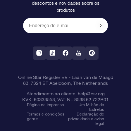
descontos e novidades sobre os
produtos
Presentes corporativos
Um Milhão de Estrelas
Informações de envio
OSR Starsaver
Política de devolução
Aplicativo RV Fly me to the stars
Constelações
Online Star Register BV
- Laan van de Maagd
83, 7324 BT Apeldoorn, The Netherlands
Atendimento ao cliente:
help@osr.org
KVK: 60333553, VAT: NL 8538.62.722B01
Página de imprensa
Um Milhão de
Estrelas
Termos e condições
Declaração de
gerais
privacidade e aviso
legal