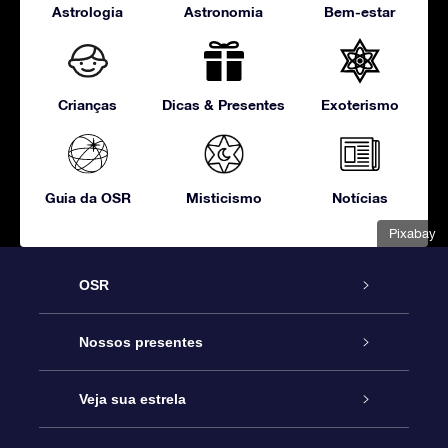
Astrologia
Astronomia
Bem-estar
Crianças
Dicas & Presentes
Exoterismo
Guia da OSR
Misticismo
Notícias
Pixabay
OSR
Serviço
Nossos presentes
Entre em contato conosco
Presente estrelar on-line
Veja sua estrela