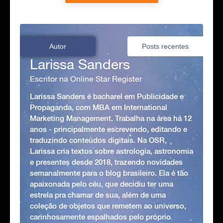
Autor
Posts recentes
Larissa Sanders
Escritor na Online Star Register
Larissa Sanders é bacharel em Publicidade e
Propaganda, com MBA em International
Marketing Management. Trabalha na área há 12
anos - principalmente escrevendo, editando e
traduzindo conteúdos digitais. Na OSR,
Larissa cria textos sobre astrologia, astronomia
e presentes desde 2018, trazendo novidades
semanalmente para o blog brasileiro. Ela é tão
apaixonada pelo céu, que decidiu ter uma
estrela pra chamar de sua, além de uma
coleção de objetos que remetem ao universo,
carinhosamente espalhados pelo próprio