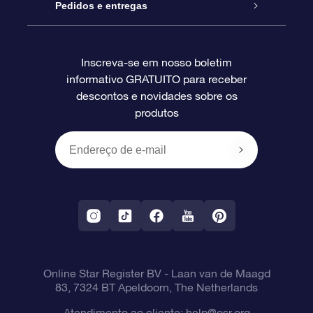
Blog
Pacote de presente da OSR
Star Register
Pedidos e entregas
Perguntas frequentes
Super Star Gift
Aplicativo Localizador de Estrelas da OSR
Login de clientes
Inscreva-se em nosso boletim
informativo GRATUITO para receber
Avaliações
O cartão de presente da OSR
Página estelar personalizada
Informações de pagamento
descontos e novidades sobre os
produtos
Presentes corporativos
Um Milhão de Estrelas
Informações de envio
OSR Starsaver
Política de devolução
Aplicativo RV Fly me to the stars
Constelações
Online Star Register BV
- Laan van de Maagd
83, 7324 BT Apeldoorn, The Netherlands
Atendimento ao cliente:
help@osr.org