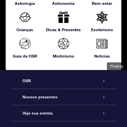
Astrologia
Astronomia
Bem-estar
Crianças
Dicas & Presentes
Exoterismo
Guia da OSR
Misticismo
Notícias
Pixabay
OSR
Serviço
Nossos presentes
Entre em contato conosco
Presente estrelar on-line
Veja sua estrela