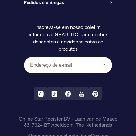
Blog
Pacote de presente da OSR
Star Register
Pedidos e entregas
Perguntas frequentes
Super Star Gift
Aplicativo Localizador de Estrelas da OSR
Login de clientes
Inscreva-se em nosso boletim
informativo GRATUITO para receber
Avaliações
O cartão de presente da OSR
Página estelar personalizada
Informações de pagamento
descontos e novidades sobre os
produtos
Presentes corporativos
Um Milhão de Estrelas
Informações de envio
OSR Starsaver
Política de devolução
Aplicativo RV Fly me to the stars
Constelações
Online Star Register BV
- Laan van de Maagd
83, 7324 BT Apeldoorn, The Netherlands
Atendimento ao cliente:
help@osr.org