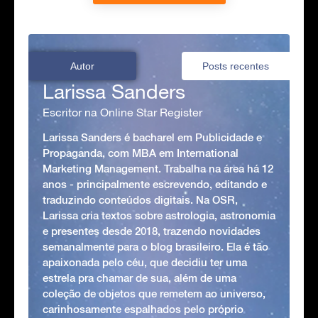
Autor
Posts recentes
Larissa Sanders
Escritor na Online Star Register
Larissa Sanders é bacharel em Publicidade e
Propaganda, com MBA em International
Marketing Management. Trabalha na área há 12
anos - principalmente escrevendo, editando e
traduzindo conteúdos digitais. Na OSR,
Larissa cria textos sobre astrologia, astronomia
e presentes desde 2018, trazendo novidades
semanalmente para o blog brasileiro. Ela é tão
apaixonada pelo céu, que decidiu ter uma
estrela pra chamar de sua, além de uma
coleção de objetos que remetem ao universo,
carinhosamente espalhados pelo próprio