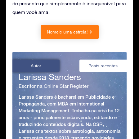
de presente que simplesmente é inesquecível para
quem você ama.
Nomeie uma estrela!
Autor
Posts recentes
Larissa Sanders
Escritor na Online Star Register
Larissa Sanders é bacharel em Publicidade e
Propaganda, com MBA em International
Marketing Management. Trabalha na área há 12
anos - principalmente escrevendo, editando e
traduzindo conteúdos digitais. Na OSR,
Larissa cria textos sobre astrologia, astronomia
e presentes desde 2018, trazendo novidades