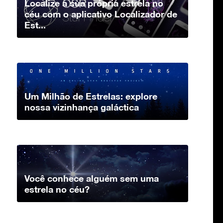
Localize a sua própria estrela no
céu com o aplicativo Localizador de
Est...
Um Milhão de Estrelas: explore
nossa vizinhança galáctica
Você conhece alguém sem uma
estrela no céu?