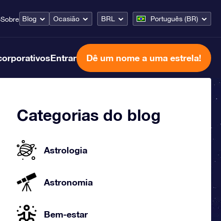
Blog
Ocasião
BRL
Português (BR)
o
Sobre
corporativos
Entrar
Dê um nome a uma estrela!
Categorias do blog
Astrologia
Astronomia
Bem-estar