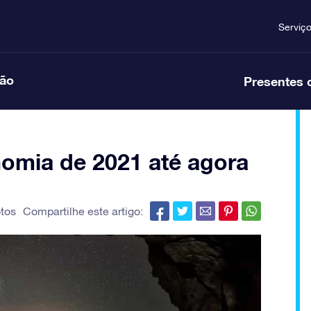
Serviç
ção
Presentes 
nomia de 2021 até agora
otos
Compartilhe este artigo: