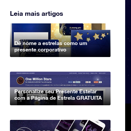
Leia mais artigos
Dê nome a estrelas como um
presente corporativo
Personalize seu Presente Estelar
com a Página de Estrela GRATUITA