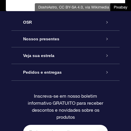
DoshiAstro
,
CC BY-SA 4.0
, via Wikimedia Commons
Pixabay
Pixabay
Pixabay
Pixabay
Pixabay
OSR
Serviço
Nossos presentes
Entre em contato conosco
Presente estrelar on-line
Veja sua estrela
Blog
Pacote de presente da OSR
Star Register
Pedidos e entregas
Perguntas frequentes
Super Star Gift
Aplicativo Localizador de Estrelas da OSR
Login de clientes
Inscreva-se em nosso boletim
informativo GRATUITO para receber
Avaliações
O cartão de presente da OSR
Página estelar personalizada
Informações de pagamento
descontos e novidades sobre os
produtos
Presentes corporativos
Um Milhão de Estrelas
Informações de envio