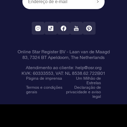
OSR Starsaver
Política de devolução
Aplicativo RV Fly me to the stars
Constelações
Online Star Register BV
- Laan van de Maagd
83, 7324 BT Apeldoorn, The Netherlands
Atendimento ao cliente:
help@osr.org
KVK: 60333553, VAT: NL 8538.62.722B01
Página de imprensa
Um Milhão de
Estrelas
Termos e condições
Declaração de
gerais
privacidade e aviso
legal