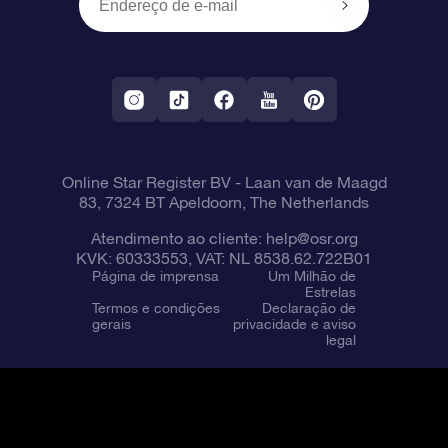
OSR Starsaver
Política de devolução
Aplicativo RV Fly me to the stars
Constelações
Online Star Register BV
- Laan van de Maagd
83, 7324 BT Apeldoorn, The Netherlands
Atendimento ao cliente:
help@osr.org
KVK: 60333553, VAT: NL 8538.62.722B01
Página de imprensa
Um Milhão de
Estrelas
Termos e condições
Declaração de
gerais
privacidade e aviso
legal