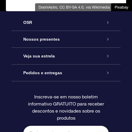
DoshiAstro
,
CC BY-SA 4.0
, via Wikimedia Commons
Pixabay
Pixabay
Pixabay
Pixabay
Pixabay
OSR
Serviço
Nossos presentes
Entre em contato conosco
Presente estrelar on-line
Veja sua estrela
Blog
Pacote de presente da OSR
Star Register
Pedidos e entregas
Perguntas frequentes
Super Star Gift
Aplicativo Localizador de Estrelas da OSR
Login de clientes
Inscreva-se em nosso boletim
informativo GRATUITO para receber
Avaliações
O cartão de presente da OSR
Página estelar personalizada
Informações de pagamento
descontos e novidades sobre os
produtos
Presentes corporativos
Um Milhão de Estrelas
Informações de envio