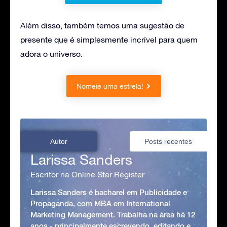
Além disso, também temos uma sugestão de
presente que é simplesmente incrível para quem
adora o universo.
Nomeie uma estrela!
Autor
Posts recentes
Larissa Sanders
Escritor na Online Star Register
Larissa Sanders é bacharel em Publicidade e
Propaganda, com MBA em International
Marketing Management. Trabalha na área há 12
anos - principalmente escrevendo, editando e