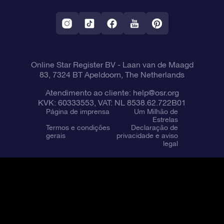
Aplicativo RV Fly me to the stars
Constelações
Online Star Register BV
- Laan van de Maagd
83, 7324 BT Apeldoorn, The Netherlands
Atendimento ao cliente:
help@osr.org
KVK: 60333553, VAT: NL 8538.62.722B01
Página de imprensa
Um Milhão de
Estrelas
Termos e condições
Declaração de
gerais
privacidade e aviso
legal