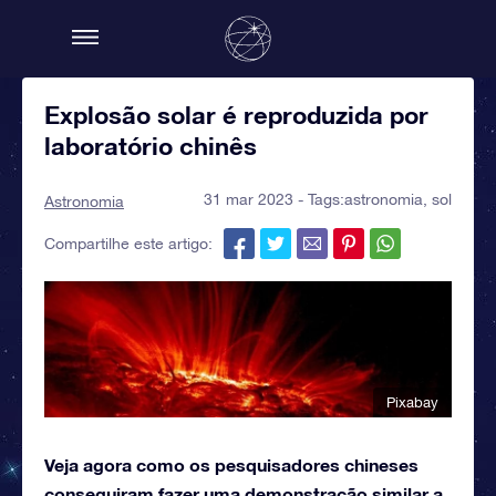
Explosão solar é reproduzida por
laboratório chinês
31 mar 2023 - Tags:
astronomia
,
sol
Astronomia
Compartilhe este artigo:
Pixabay
Veja agora como os pesquisadores chineses
conseguiram fazer uma demonstração similar a