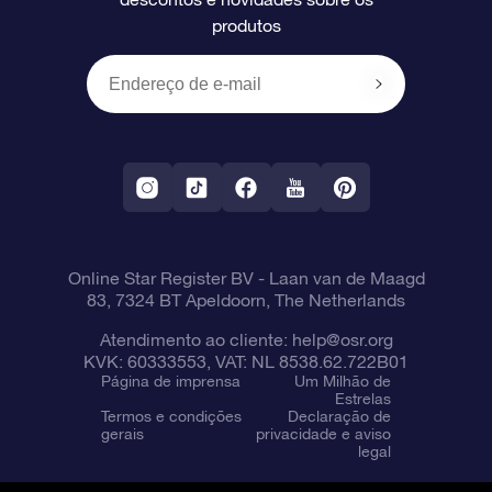
produtos
Presentes corporativos
Um Milhão de Estrelas
Informações de envio
OSR Starsaver
Política de devolução
Aplicativo RV Fly me to the stars
Constelações
Online Star Register BV
- Laan van de Maagd
83, 7324 BT Apeldoorn, The Netherlands
Atendimento ao cliente:
help@osr.org
KVK: 60333553, VAT: NL 8538.62.722B01
Página de imprensa
Um Milhão de
Estrelas
Termos e condições
Declaração de
gerais
privacidade e aviso
legal