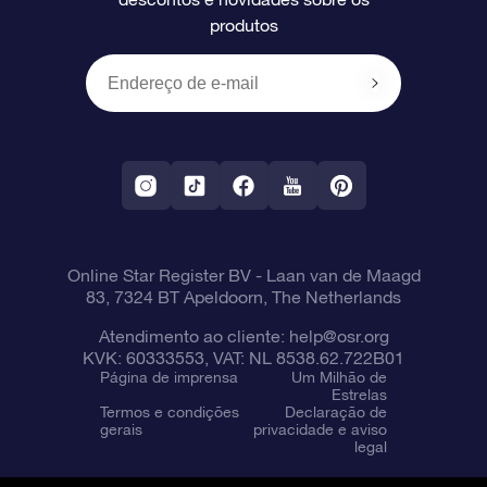
produtos
Presentes corporativos
Um Milhão de Estrelas
Informações de envio
OSR Starsaver
Política de devolução
Aplicativo RV Fly me to the stars
Constelações
Online Star Register BV
- Laan van de Maagd
83, 7324 BT Apeldoorn, The Netherlands
Atendimento ao cliente:
help@osr.org
KVK: 60333553, VAT: NL 8538.62.722B01
Página de imprensa
Um Milhão de
Estrelas
Termos e condições
Declaração de
gerais
privacidade e aviso
legal