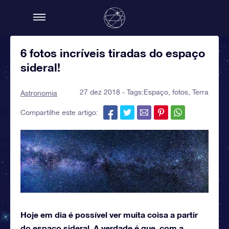
6 fotos incríveis tiradas do espaço
sideral!
27 dez 2018 - Tags:
Espaço
,
fotos
,
Terra
Astronomia
Compartilhe este artigo:
Hoje em dia é possível ver muita coisa a partir
do espaço sideral. A verdade é que, com a