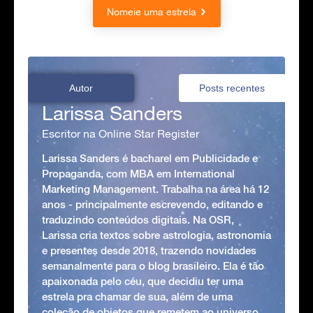
Nomeie uma estrela
Autor
Posts recentes
Larissa Sanders
Escritor na Online Star Register
Larissa Sanders é bacharel em Publicidade e
Propaganda, com MBA em International
Marketing Management. Trabalha na área há 12
anos - principalmente escrevendo, editando e
traduzindo conteúdos digitais. Na OSR,
Larissa cria textos sobre astrologia, astronomia
e presentes desde 2018, trazendo novidades
semanalmente para o blog brasileiro. Ela é tão
apaixonada pelo céu, que decidiu ter uma
estrela pra chamar de sua, além de uma
coleção de objetos que remetem ao universo,