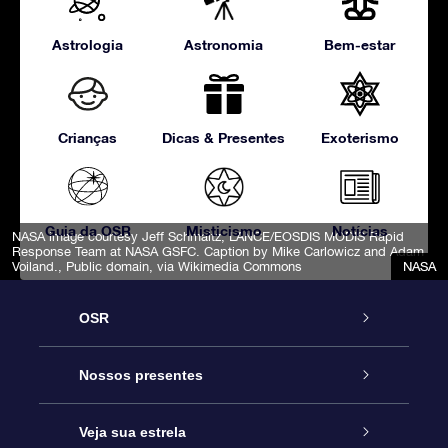
Astrologia
Astronomia
Bem-estar
Crianças
Dicas & Presentes
Exoterismo
Guia da OSR
Misticismo
Notícias
NASA image courtesy Jeff Schmaltz, LANCE/EOSDIS MODIS Rapid
Response Team at NASA GSFC. Caption by Mike Carlowicz and Adam
Voiland.
, Public domain, via Wikimedia Commons
NASA
NASA
NASA
NASA
NASA
OSR
Serviço
Nossos presentes
Entre em contato conosco
Presente estrelar on-line
Veja sua estrela