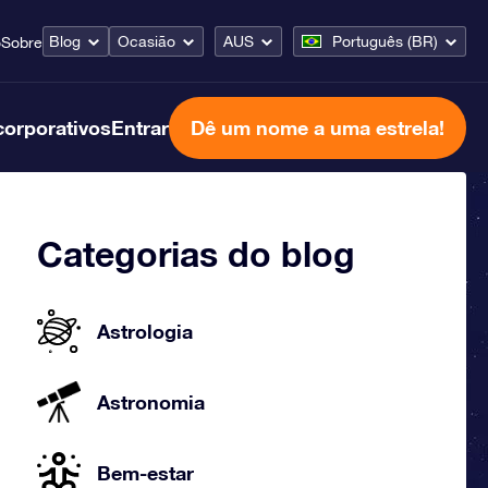
Blog
Ocasião
AUS
Português (BR)
o
Sobre
corporativos
Entrar
Dê um nome a uma estrela!
Categorias do blog
Astrologia
Astronomia
Bem-estar