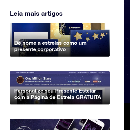
Leia mais artigos
Dê nome a estrelas como um
presente corporativo
Personalize seu Presente Estelar
com a Página de Estrela GRATUITA