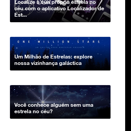
Localize a sua própria estrela no
céu com o aplicativo Localizador de
Est...
Um Milhão de Estrelas: explore
nossa vizinhança galáctica
Você conhece alguém sem uma
estrela no céu?