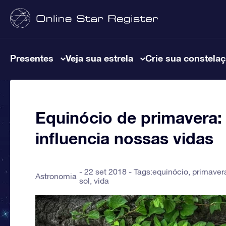
Presentes
Veja sua estrela
Crie sua constela
Equinócio de primavera:
influencia nossas vidas
22 set 2018 - Tags:
equinócio
,
primaver
Astronomia
sol
,
vida