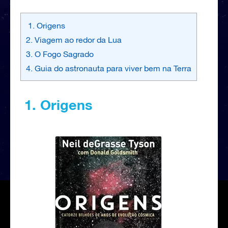
1. Origens
2. Viagem ao redor da Lua
3. O Fogo Sagrado
4. Guia do astronauta para viver bem na Terra
1. Origens