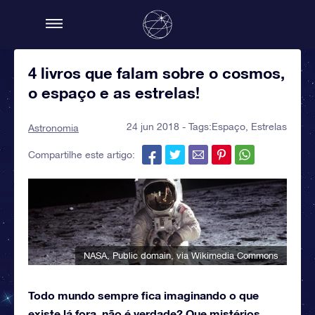
4 livros que falam sobre o cosmos,
o espaço e as estrelas!
24 jun 2018 - Tags:
Espaço
,
Estrelas
Astronomia
Compartilhe este artigo:
NASA
, Public domain, via Wikimedia Commons
Todo mundo sempre fica imaginando o que
existe lá fora, não é verdade? Que mistérios