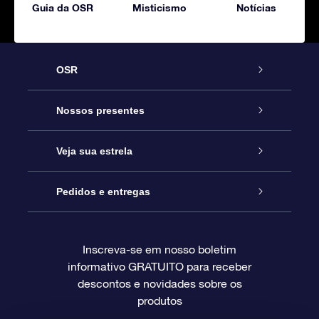
Guia da OSR
Misticismo
Notícias
OSR
Serviço
Nossos presentes
Entre em contato conosco
Presente estrelar on-line
Veja sua estrela
Blog
Pacote de presente da OSR
Star Register
Pedidos e entregas
Perguntas frequentes
Super Star Gift
Aplicativo Localizador de Estrelas da OSR
Login de clientes
Inscreva-se em nosso boletim
informativo GRATUITO para receber
Avaliações
O cartão de presente da OSR
Página estelar personalizada
Informações de pagamento
descontos e novidades sobre os
produtos
Presentes corporativos
Um Milhão de Estrelas
Informações de envio