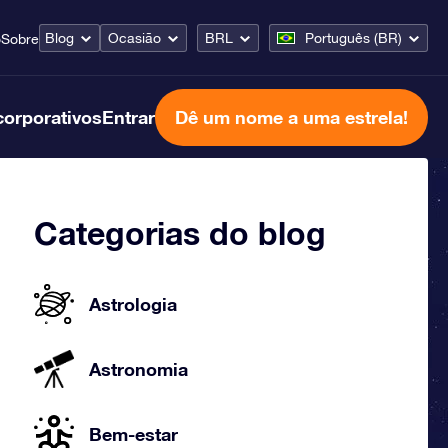
Blog
Ocasião
BRL
Português (BR)
o
Sobre
corporativos
Entrar
Dê um nome a uma estrela!
Categorias do blog
Astrologia
Astronomia
Bem-estar