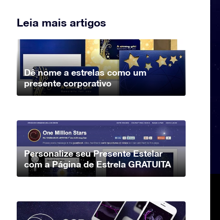
Leia mais artigos
Dê nome a estrelas como um
presente corporativo
Personalize seu Presente Estelar
com a Página de Estrela GRATUITA