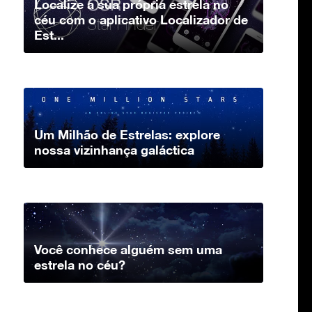
Localize a sua própria estrela no
céu com o aplicativo Localizador de
Est...
Um Milhão de Estrelas: explore
nossa vizinhança galáctica
Você conhece alguém sem uma
estrela no céu?