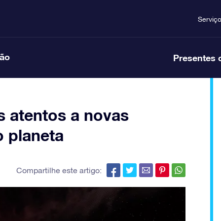
Serviç
ção
Presentes 
as atentos a novas
 planeta
Compartilhe este artigo: