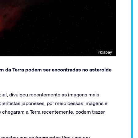
Pixabay
em da Terra podem ser encontradas no asteroide
ial, divulgou recentemente as imagens mais
cientistas japoneses, por meio dessas imagens e
e chegaram a Terra recentemente, podem trazer
o mostrar que os fragmentos têm uma cor