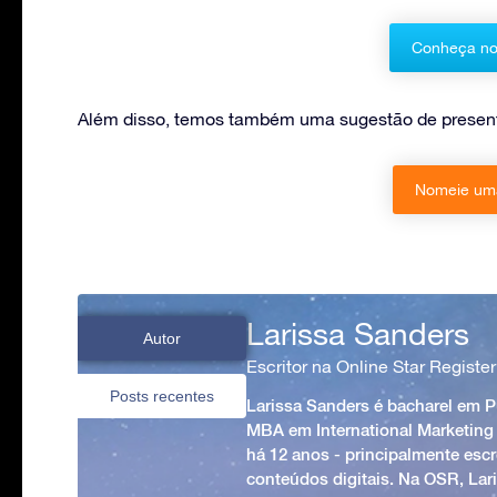
Conheça no
Além disso, temos também uma sugestão de presente
Nomeie uma
Larissa Sanders
Autor
Escritor na Online Star Register
Posts recentes
Larissa Sanders é bacharel em 
MBA em International Marketing
há 12 anos - principalmente esc
conteúdos digitais. Na OSR, Lari