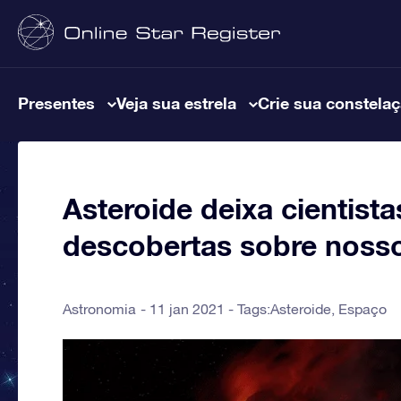
Presentes
Veja sua estrela
Crie sua constela
Asteroide deixa cientist
descobertas sobre nosso
Astronomia
11 jan 2021 - Tags:
Asteroide
,
Espaço