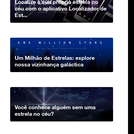
Localize a sua própria estrela no
céu com o aplicativo Localizador de
Est...
Um Milhão de Estrelas: explore
nossa vizinhança galáctica
Você conhece alguém sem uma
estrela no céu?