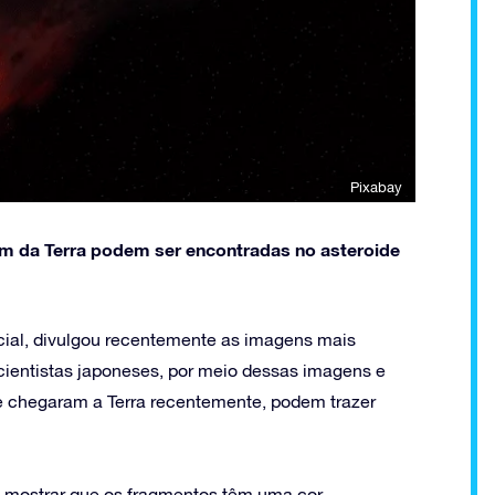
Pixabay
em da Terra podem ser encontradas no asteroide
ial, divulgou recentemente as imagens mais
cientistas japoneses, por meio dessas imagens e
e chegaram a Terra recentemente, podem trazer
o mostrar que os fragmentos têm uma cor