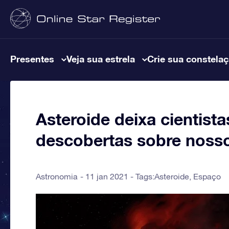
Presentes
Veja sua estrela
Crie sua constela
Asteroide deixa cientist
descobertas sobre nosso
Astronomia
11 jan 2021 - Tags:
Asteroide
,
Espaço