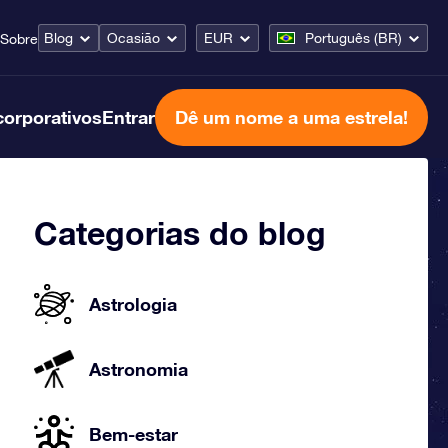
Blog
Ocasião
EUR
Português (BR)
Sobre
corporativos
Entrar
Dê um nome a uma estrela!
Categorias do blog
Astrologia
Astronomia
Bem-estar