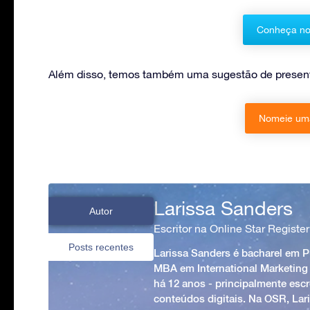
Conheça no
Além disso, temos também uma sugestão de presente
Nomeie uma
Larissa Sanders
Autor
Escritor na Online Star Register
Posts recentes
Larissa Sanders é bacharel em 
MBA em International Marketing
há 12 anos - principalmente esc
conteúdos digitais. Na OSR, Lari