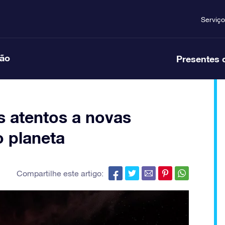
Serviço
ção
Presentes 
as atentos a novas
 planeta
Compartilhe este artigo: