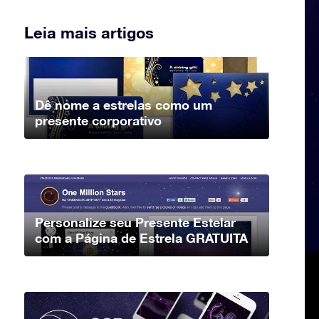
Leia mais artigos
Dê nome a estrelas como um
presente corporativo
Personalize seu Presente Estelar
com a Página de Estrela GRATUITA