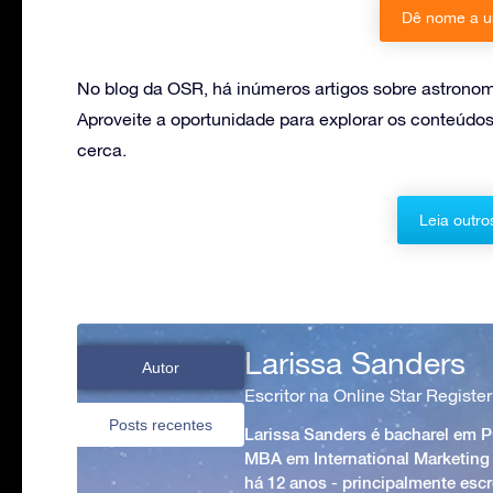
Dê nome a u
No blog da OSR, há inúmeros artigos sobre astronomi
Aproveite a oportunidade para explorar os conteúdos
cerca.
Leia outro
Larissa Sanders
Autor
Escritor na Online Star Register
Posts recentes
Larissa Sanders é bacharel em 
MBA em International Marketing
há 12 anos - principalmente esc