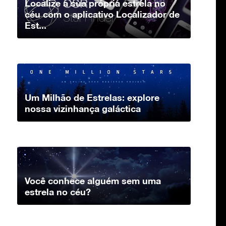
Localize a sua própria estrela no
céu com o aplicativo Localizador de
Est...
Um Milhão de Estrelas: explore
nossa vizinhança galáctica
Você conhece alguém sem uma
estrela no céu?