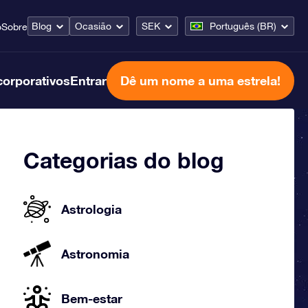
Blog
Ocasião
SEK
Português (BR)
o
Sobre
corporativos
Entrar
Dê um nome a uma estrela!
Categorias do blog
Astrologia
Astronomia
Bem-estar