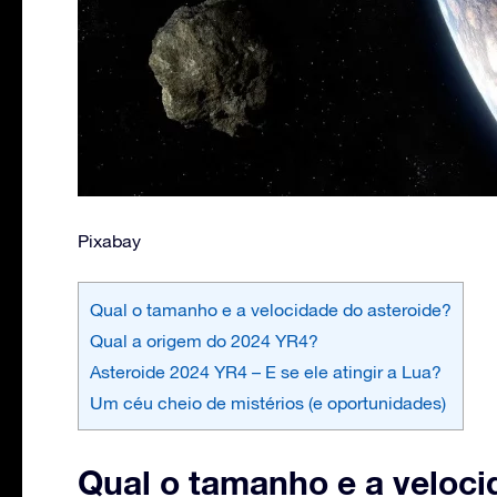
Pixabay
Qual o tamanho e a velocidade do asteroide?
Qual a origem do 2024 YR4?
Asteroide 2024 YR4 – E se ele atingir a Lua?
Um céu cheio de mistérios (e oportunidades)
Qual o tamanho e a veloci