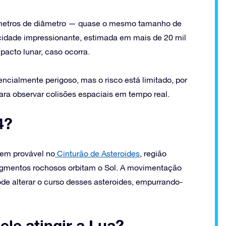
metros de diâmetro — quase o mesmo tamanho de
ocidade impressionante, estimada em mais de 20 mil
pacto lunar, caso ocorra.
cialmente perigoso, mas o risco está limitado, por
ara observar colisões espaciais em tempo real.
4?
gem provável no
Cinturão de Asteroides
, região
fragmentos rochosos orbitam o Sol. A movimentação
ode alterar o curso desses asteroides, empurrando-
ele atingir a Lua?