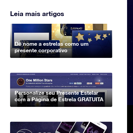
Leia mais artigos
Dê nome a estrelas como um
presente corporativo
Personalize seu Presente Estelar
com a Página de Estrela GRATUITA