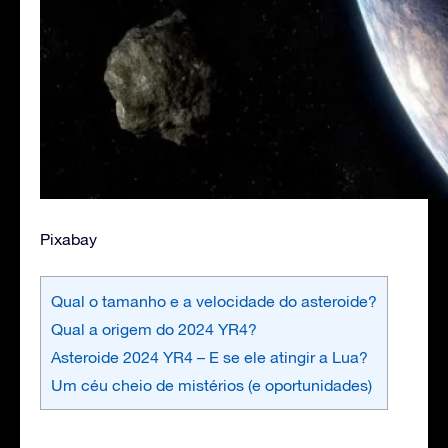
Pixabay
Qual o tamanho e a velocidade do asteroide?
Qual a origem do 2024 YR4?
Asteroide 2024 YR4 – E se ele atingir a Lua?
Um céu cheio de mistérios (e oportunidades)