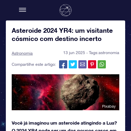
Asteroide 2024 YR4: um visitante
cósmico com destino incerto
13 jun 2025 - Tags:
astronomia
Astronomia
Compartilhe este artigo:
Pixabay
Você já imaginou um asteroide atingindo a Lua?
O 2024 YR4 pode ser um dos poucos casos em