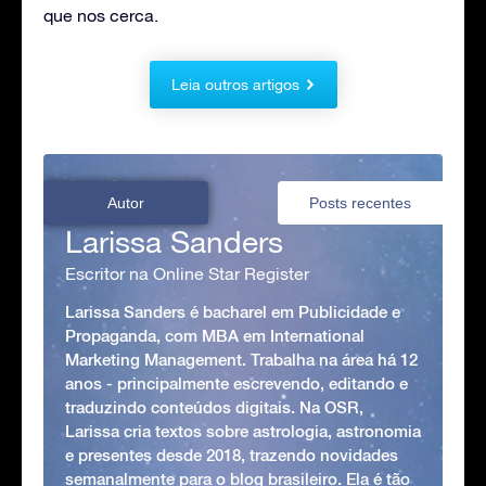
que nos cerca.
Leia outros artigos
Autor
Posts recentes
Larissa Sanders
Escritor na Online Star Register
Larissa Sanders é bacharel em Publicidade e
Propaganda, com MBA em International
Marketing Management. Trabalha na área há 12
anos - principalmente escrevendo, editando e
traduzindo conteúdos digitais. Na OSR,
Larissa cria textos sobre astrologia, astronomia
e presentes desde 2018, trazendo novidades
semanalmente para o blog brasileiro. Ela é tão