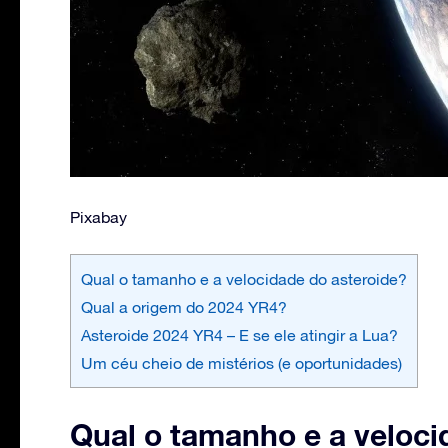
Pixabay
Qual o tamanho e a velocidade do asteroide?
Qual a origem do 2024 YR4?
Asteroide 2024 YR4 – E se ele atingir a Lua?
Um céu cheio de mistérios (e oportunidades)
Qual o tamanho e a veloci