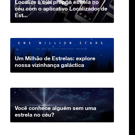
Localize a sua própria estrela no
céu com o aplicativo Localizador de
Est...
Um Milhão de Estrelas: explore
nossa vizinhança galáctica
Você conhece alguém sem uma
estrela no céu?