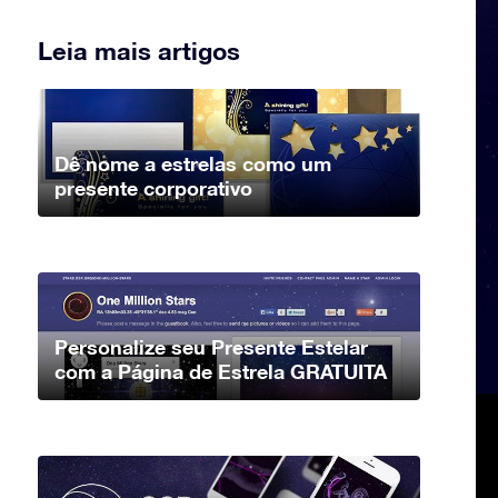
Leia mais artigos
Dê nome a estrelas como um
presente corporativo
Personalize seu Presente Estelar
com a Página de Estrela GRATUITA