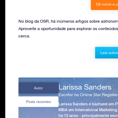
Dê nome a u
No blog da OSR, há inúmeros artigos sobre astronomi
Aproveite a oportunidade para explorar os conteúdos
cerca.
Leia outro
Larissa Sanders
Autor
Escritor na Online Star Register
Posts recentes
Larissa Sanders é bacharel em 
MBA em International Marketing
há 12 anos - principalmente esc