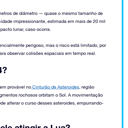
metros de diâmetro — quase o mesmo tamanho de
ocidade impressionante, estimada em mais de 20 mil
pacto lunar, caso ocorra.
cialmente perigoso, mas o risco está limitado, por
ara observar colisões espaciais em tempo real.
4?
gem provável no
Cinturão de Asteroides
, região
fragmentos rochosos orbitam o Sol. A movimentação
ode alterar o curso desses asteroides, empurrando-
ele atingir a Lua?