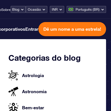
Blog
Ocasião
INR
Português (BR)
o
Sobre
corporativos
Entrar
Dê um nome a uma estrela!
Categorias do blog
Astrologia
Astronomia
Bem-estar