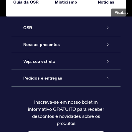
Guia da OSR
Misticismo
Notícias
Pixabay
OSR
Serviço
Nossos presentes
Entre em contato conosco
Presente estrelar on-line
Veja sua estrela
Blog
Pacote de presente da OSR
Star Register
Pedidos e entregas
Perguntas frequentes
Super Star Gift
Aplicativo Localizador de Estrelas da OSR
Login de clientes
Inscreva-se em nosso boletim
informativo GRATUITO para receber
Avaliações
O cartão de presente da OSR
Página estelar personalizada
Informações de pagamento
descontos e novidades sobre os
produtos
Presentes corporativos
Um Milhão de Estrelas
Informações de envio