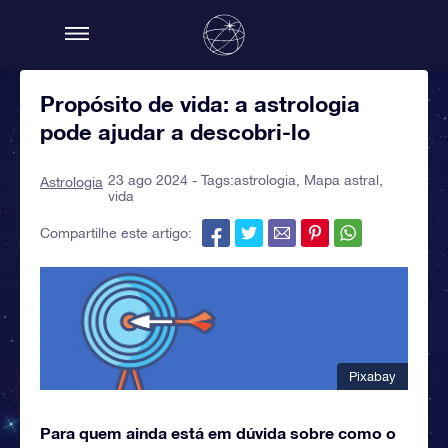
Propósito de vida: a astrologia
pode ajudar a descobri-lo
23 ago 2024 - Tags:
astrologia
,
Mapa astral
,
Astrologia
vida
Compartilhe este artigo:
Pixabay
Para quem ainda está em dúvida sobre como o