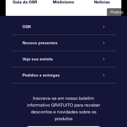
Guia da OSR
Misticismo
Notícias
Pixabay
OSR
Serviço
Nossos presentes
Entre em contato conosco
Presente estrelar on-line
Veja sua estrela
Blog
Pacote de presente da OSR
Star Register
Pedidos e entregas
Perguntas frequentes
Super Star Gift
Aplicativo Localizador de Estrelas da OSR
Login de clientes
Inscreva-se em nosso boletim
informativo GRATUITO para receber
Avaliações
O cartão de presente da OSR
Página estelar personalizada
Informações de pagamento
descontos e novidades sobre os
produtos
Presentes corporativos
Um Milhão de Estrelas
Informações de envio