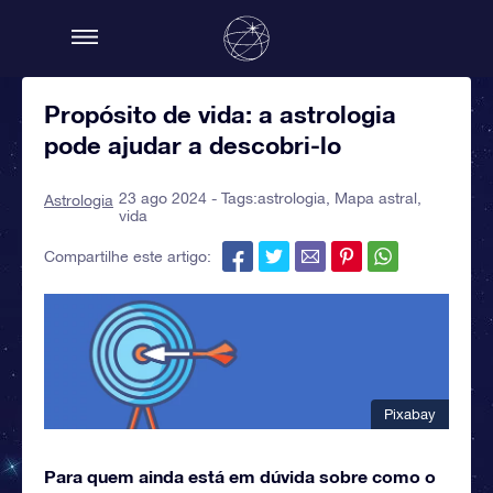
Propósito de vida: a astrologia
pode ajudar a descobri-lo
23 ago 2024 - Tags:
astrologia
,
Mapa astral
,
Astrologia
vida
Compartilhe este artigo:
Pixabay
Para quem ainda está em dúvida sobre como o