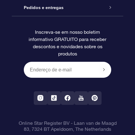
Blog
Pacote de presente da OSR
Star Register
Pedidos e entregas
Perguntas frequentes
Super Star Gift
Aplicativo Localizador de Estrelas da OSR
Login de clientes
Inscreva-se em nosso boletim
informativo GRATUITO para receber
Avaliações
O cartão de presente da OSR
Página estelar personalizada
Informações de pagamento
descontos e novidades sobre os
produtos
Presentes corporativos
Um Milhão de Estrelas
Informações de envio
OSR Starsaver
Política de devolução
Aplicativo RV Fly me to the stars
Constelações
Online Star Register BV
- Laan van de Maagd
83, 7324 BT Apeldoorn, The Netherlands