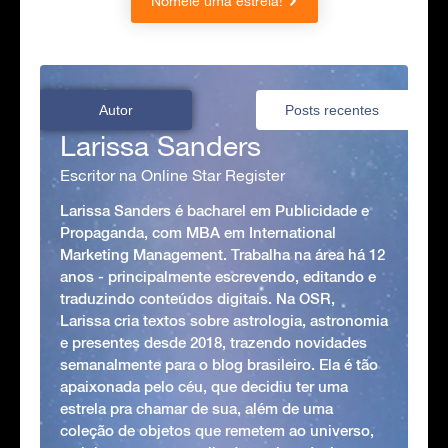
Nomeie uma estrela!
Autor
Posts recentes
Larissa Sanders
Escritor na Online Star Register
Larissa Sanders é bacharel em Publicidade e
Propaganda, com MBA em International
Marketing Management. Trabalha na área há 12
anos - principalmente escrevendo, editando e
traduzindo conteúdos digitais. Na OSR,
Larissa cria textos sobre astrologia, astronomia
e presentes desde 2018, trazendo novidades
semanalmente para o blog brasileiro. Ela é tão
apaixonada pelo céu, que decidiu ter uma
estrela pra chamar de sua, além de uma
coleção de objetos que remetem ao universo,