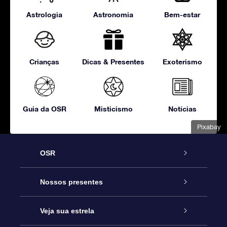
Astrologia
Astronomia
Bem-estar
Crianças
Dicas & Presentes
Exoterismo
Guia da OSR
Misticismo
Notícias
Pixabay
OSR
Serviço
Nossos presentes
Entre em contato conosco
Presente estrelar on-line
Veja sua estrela