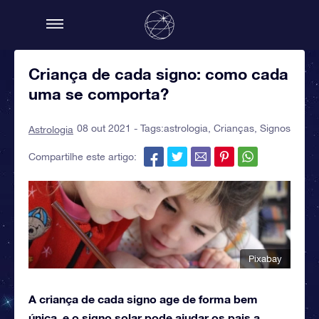
Criança de cada signo: como cada
uma se comporta?
08 out 2021 - Tags:
astrologia
,
Crianças
,
Signos
Astrologia
Compartilhe este artigo:
Pixabay
A criança de cada signo age de forma bem
única, e o signo solar pode ajudar os pais a