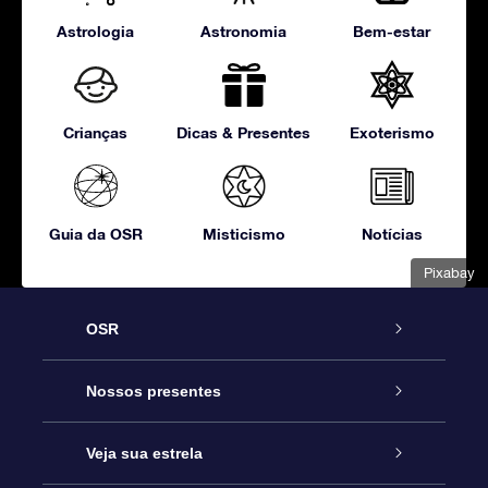
Astrologia
Astronomia
Bem-estar
Crianças
Dicas & Presentes
Exoterismo
Guia da OSR
Misticismo
Notícias
Pixabay
OSR
Serviço
Nossos presentes
Entre em contato conosco
Presente estrelar on-line
Veja sua estrela