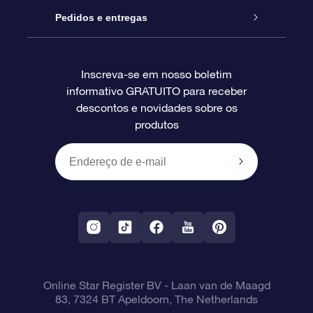
Blog
Pacote de presente da OSR
Star Register
Pedidos e entregas
Perguntas frequentes
Super Star Gift
Aplicativo Localizador de Estrelas da OSR
Login de clientes
Inscreva-se em nosso boletim
informativo GRATUITO para receber
Avaliações
O cartão de presente da OSR
Página estelar personalizada
Informações de pagamento
descontos e novidades sobre os
produtos
Presentes corporativos
Um Milhão de Estrelas
Informações de envio
OSR Starsaver
Política de devolução
Aplicativo RV Fly me to the stars
Constelações
Online Star Register BV
- Laan van de Maagd
83, 7324 BT Apeldoorn, The Netherlands