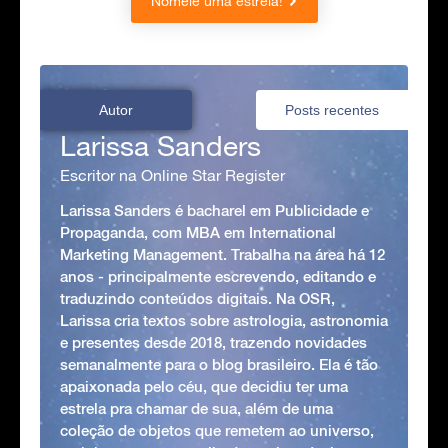
Nomeie uma estrela!
Autor
Posts recentes
Larissa Sanders
Escritor na Online Star Register
Larissa Sanders é bacharel em Publicidade e
Propaganda, com MBA em International
Marketing Management. Trabalha na área há 12
anos - principalmente escrevendo, editando e
traduzindo conteúdos digitais. Na OSR,
Larissa cria textos sobre astrologia, astronomia
e presentes desde 2018, trazendo novidades
semanalmente para o blog brasileiro. Ela é tão
apaixonada pelo céu, que decidiu ter uma
estrela pra chamar de sua, além de uma
coleção de objetos que remetem ao universo,