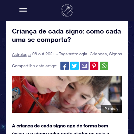
Criança de cada signo: como cada
uma se comporta?
08 out 2021 - Tags:
astrologia
,
Crianças
,
Signos
Astrologia
Compartilhe este artigo:
Pixabay
A criança de cada signo age de forma bem
única, e o signo solar pode ajudar os pais a