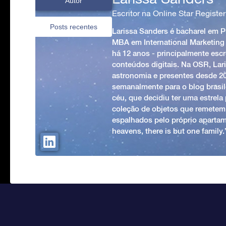
Autor
Escritor na Online Star Register
Posts recentes
Larissa Sanders é bacharel em 
MBA em International Marketing
há 12 anos - principalmente esc
conteúdos digitais. Na OSR, Lari
astronomia e presentes desde 2
semanalmente para o blog brasile
céu, que decidiu ter uma estrel
coleção de objetos que remetem
espalhados pelo próprio apartam
heavens, there is but one family