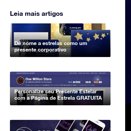
Leia mais artigos
Dê nome a estrelas como um
presente corporativo
Personalize seu Presente Estelar
com a Página de Estrela GRATUITA