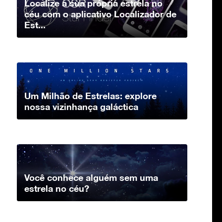
Localize a sua própria estrela no
céu com o aplicativo Localizador de
Est...
Um Milhão de Estrelas: explore
nossa vizinhança galáctica
Você conhece alguém sem uma
estrela no céu?