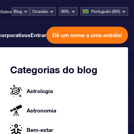
Blog
Ocasião
BRL
Português (BR)
o
Sobre
corporativos
Entrar
Dê um nome a uma estrela!
Categorias do blog
Astrologia
Astronomia
Bem-estar