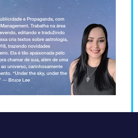
Publicidade e Propaganda, com
 Management. Trabalha na área
revendo, editando e traduzindo
ssa cria textos sobre astrologia,
018, trazendo novidades
iro. Ela é tão apaixonada pelo
a pra chamar de sua, além de uma
 ao universo, carinhosamente
ento. “Under the sky, under the
.” ― Bruce Lee