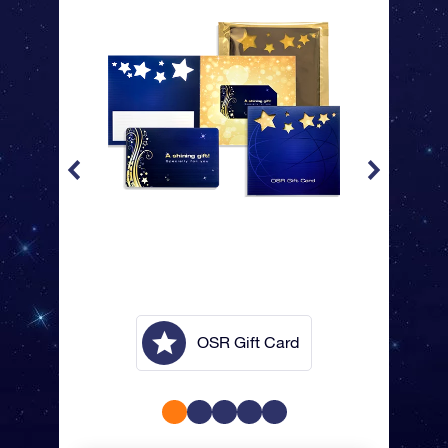
lope
OSR Gift Card