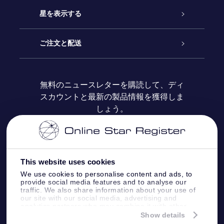
お問い合わせ
Online Starギフト
星を表示する
ブログ
OSRギフトパック
星の登録
ご注文と配送
よくあるご質問
Super Star Gift
OSR Star Finderアプリ
カスタマーログイン
無料のニュースレターを購読して、ディ
スカウントと最新の製品情報を獲得しま
OSR ギフトカード
レビュー
カスタマイズされたStar Page
お支払いに関する情報
しょう。
法人ギフト
One Million Stars
配送に関する情報
OSR Starsaver
返品ポリシ
This website uses cookies
We use cookies to personalise content and ads, to
provide social media features and to analyse our
星間飛行VRアプリ
星座
traffic. We also share information about your use of
our site with our social media, advertising and
analytics partners who may combine it with other
information that you’ve provided to them or that
Show details
they’ve collected from your use of their services.
Online Star Register BV
- Laan van de Maagd