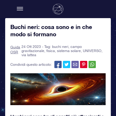
Buchi neri: cosa sono e in che
modo si formano
24 Ott 2023 - Tag:
buchi neri
,
campo
Guida
gravitazionale
,
fisica
,
sistema solare
,
UNIVERSO
,
OSR
via lattea
Condividi questo articolo: