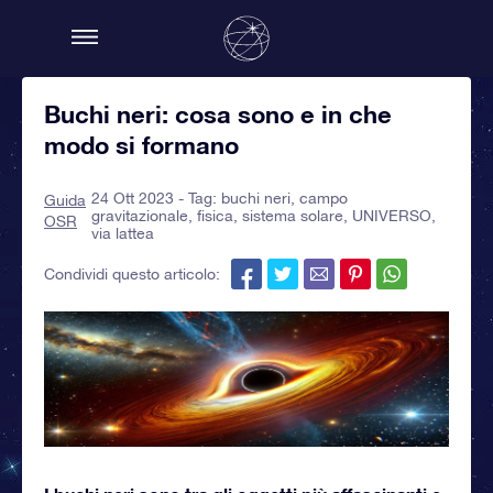
Buchi neri: cosa sono e in che
modo si formano
24 Ott 2023 - Tag:
buchi neri
,
campo
Guida
gravitazionale
,
fisica
,
sistema solare
,
UNIVERSO
,
OSR
via lattea
Condividi questo articolo: