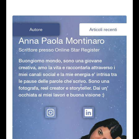
Autore
Articoli recenti
Anna Paola Montinaro
Scrittore presso Online Star Register
Buongiorno mondo, sono una giovane
creativa, amo la vita e raccontarla attraverso i
miei canali social e la mie energia e' intrisa tra
le pause delle parole che scrivo. Sono una
fotografa, reel creator e storyteller. Dai un'
occhiata ai miei lavori e buona visione :)