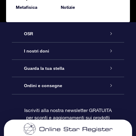
Metafisica
Notizie
OSR
Assistenza
I nostri doni
Contattaci
Online Star Gift
Guarda la tua stella
Blog
Pacchetto regalo OSR
Registro stellare
Ordini e consegne
Domande frequenti
Super Star Gift
App OSR Star Finder
Login Cliente
Iscriviti alla nostra newsletter GRATUITA
per sconti e aggiornamenti sui prodotti
OSR Recensioni
Gift Card OSR
Star Page personalizzata
Informazioni di Pagamento
Doni aziendali