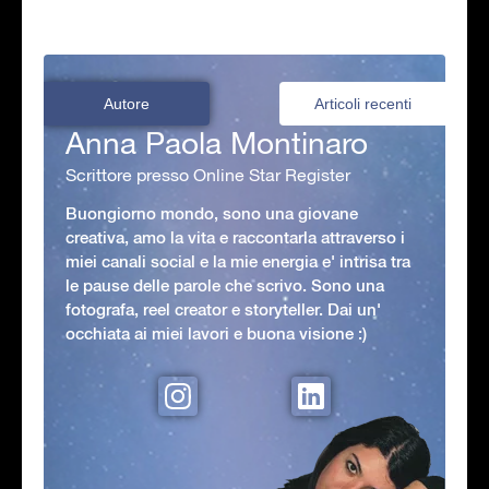
Autore
Articoli recenti
Anna Paola Montinaro
Scrittore presso Online Star Register
Buongiorno mondo, sono una giovane
creativa, amo la vita e raccontarla attraverso i
miei canali social e la mie energia e' intrisa tra
le pause delle parole che scrivo. Sono una
fotografa, reel creator e storyteller. Dai un'
occhiata ai miei lavori e buona visione :)