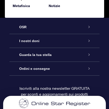
Metafisica
Notizie
OSR
Assistenza
I nostri doni
Contattaci
Online Star Gift
Guarda la tua stella
Blog
Pacchetto regalo OSR
Registro stellare
Ordini e consegne
Domande frequenti
Super Star Gift
App OSR Star Finder
Login Cliente
Iscriviti alla nostra newsletter GRATUITA
per sconti e aggiornamenti sui prodotti
OSR Recensioni
Gift Card OSR
Star Page personalizzata
Informazioni di Pagamento
Doni aziendali