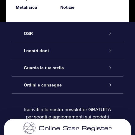
Metafisica
Notizie
OSR
Assistenza
I nostri doni
Contattaci
Online Star Gift
Guarda la tua stella
Blog
Pacchetto regalo OSR
Registro stellare
Ordini e consegne
Domande frequenti
Super Star Gift
App OSR Star Finder
Login Cliente
Iscriviti alla nostra newsletter GRATUITA
per sconti e aggiornamenti sui prodotti
OSR Recensioni
Gift Card OSR
Star Page personalizzata
Informazioni di Pagamento
Doni aziendali