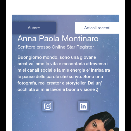
Autore
Articoli recenti
Anna Paola Montinaro
Scrittore presso Online Star Register
Buongiorno mondo, sono una giovane
creativa, amo la vita e raccontarla attraverso i
miei canali social e la mie energia e' intrisa tra
le pause delle parole che scrivo. Sono una
fotografa, reel creator e storyteller. Dai un'
occhiata ai miei lavori e buona visione :)