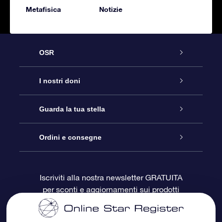
Metafisica
Notizie
OSR
Assistenza
I nostri doni
Contattaci
Online Star Gift
Guarda la tua stella
Blog
Pacchetto regalo OSR
Registro stellare
Ordini e consegne
Domande frequenti
Super Star Gift
App OSR Star Finder
Login Cliente
Iscriviti alla nostra newsletter GRATUITA
per sconti e aggiornamenti sui prodotti
OSR Recensioni
Gift Card OSR
Star Page personalizzata
Informazioni di Pagamento
Doni aziendali
One Million Stars
Informazioni di Spedizione