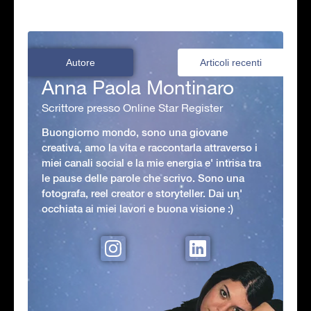
Autore
Articoli recenti
Anna Paola Montinaro
Scrittore presso Online Star Register
Buongiorno mondo, sono una giovane
creativa, amo la vita e raccontarla attraverso i
miei canali social e la mie energia e' intrisa tra
le pause delle parole che scrivo. Sono una
fotografa, reel creator e storyteller. Dai un'
occhiata ai miei lavori e buona visione :)