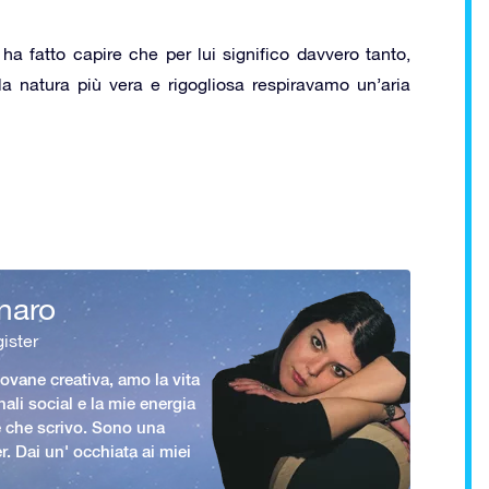
 ha fatto capire che per lui significo davvero tanto,
la natura più vera e rigogliosa respiravamo un’aria
naro
ister
vane creativa, amo la vita
nali social e la mie energia
le che scrivo. Sono una
er. Dai un' occhiata ai miei