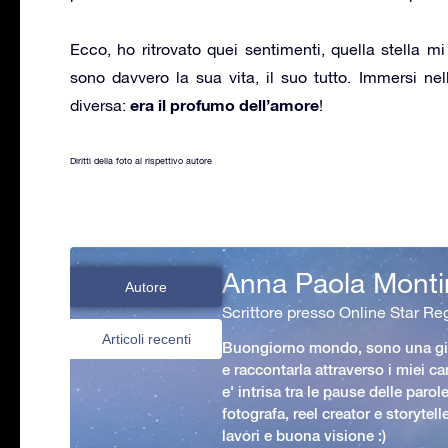
Ecco, ho ritrovato quei sentimenti, quella stella mi
sono davvero la sua vita, il suo tutto. Immersi nel
era il profumo dell’amore
diversa:
!
Diritti della foto al rispettivo autore
Anna Paola Monti
Autore
Scrittore presso Online Star Reg
Articoli recenti
Buongiorno mondo, sono una gio
e raccontarla attraverso i miei ca
e' intrisa tra le pause delle paro
fotografa, reel creator e storytell
lavori e buona visione :)