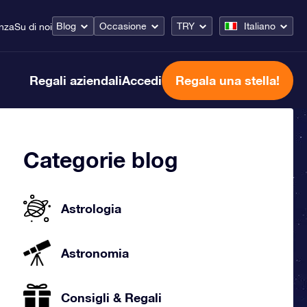
Blog
Occasione
TRY
Italiano
enza
Su di noi
Regali aziendali
Accedi
Regala una stella!
Categorie blog
Astrologia
Astronomia
Consigli & Regali