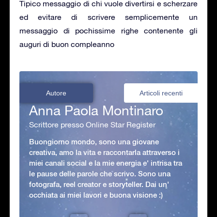
Tipico messaggio di chi vuole divertirsi e scherzare
ed evitare di scrivere semplicemente un
messaggio di pochissime righe contenente gli
auguri di buon compleanno
Autore
Articoli recenti
Anna Paola Montinaro
Scrittore presso Online Star Register
Buongiorno mondo, sono una giovane
creativa, amo la vita e raccontarla attraverso i
miei canali social e la mie energia e' intrisa tra
le pause delle parole che scrivo. Sono una
fotografa, reel creator e storyteller. Dai un'
occhiata ai miei lavori e buona visione :)