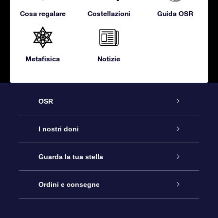
Cosa regalare
Costellazioni
Guida OSR
Metafisica
Notizie
OSR
Assistenza
I nostri doni
Contattaci
Online Star Gift
Guarda la tua stella
Blog
Pacchetto regalo OSR
Registro stellare
Ordini e consegne
Domande frequenti
Super Star Gift
App OSR Star Finder
Login Cliente