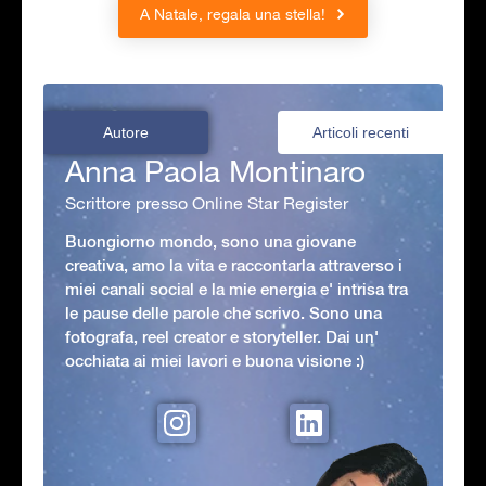
A Natale, regala una stella!
Autore
Articoli recenti
Anna Paola Montinaro
Scrittore presso Online Star Register
Buongiorno mondo, sono una giovane
creativa, amo la vita e raccontarla attraverso i
miei canali social e la mie energia e' intrisa tra
le pause delle parole che scrivo. Sono una
fotografa, reel creator e storyteller. Dai un'
occhiata ai miei lavori e buona visione :)