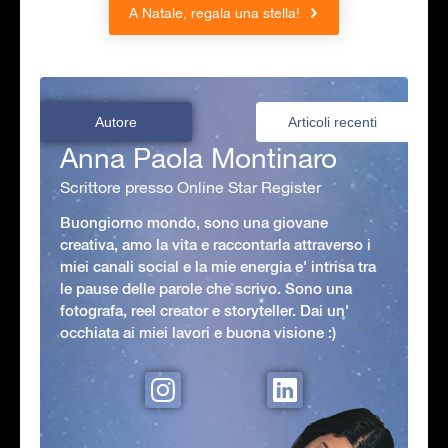
A Natale, regala una stella!
Autore
Articoli recenti
Anna Paola Montinaro
Scrittore presso Online Star Register
Buongiorno mondo, sono una giovane
creativa, amo la vita e raccontarla attraverso i
miei canali social e la mie energia e' intrisa tra
le pause delle parole che scrivo. Sono una
fotografa, reel creator e storyteller. Dai un'
occhiata ai miei lavori e buona visione :)