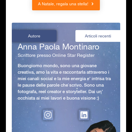
A Natale, regala una stella!
Autore
Articoli recenti
Anna Paola Montinaro
Scrittore presso Online Star Register
Buongiorno mondo, sono una giovane
creativa, amo la vita e raccontarla attraverso i
miei canali social e la mie energia e' intrisa tra
le pause delle parole che scrivo. Sono una
fotografa, reel creator e storyteller. Dai un'
occhiata ai miei lavori e buona visione :)