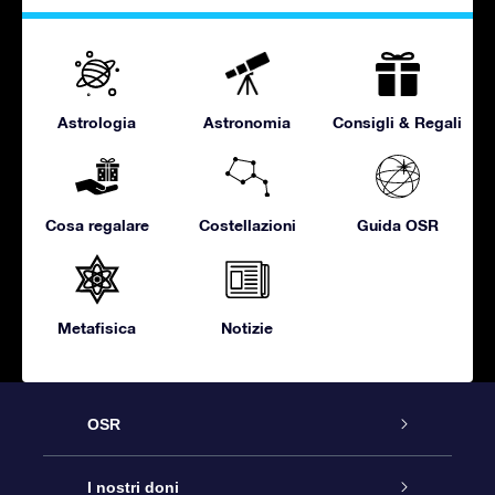
Astrologia
Astronomia
Consigli & Regali
Cosa regalare
Costellazioni
Guida OSR
Metafisica
Notizie
OSR
Assistenza
I nostri doni