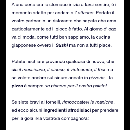
A una certa ora lo stomaco inizia a farsi sentire, è il
momento adatto per andare all’
attacco
! Portate il
vostro partner in un ristorante che sapete che ama
particolarmente ed il gioco è fatto. Al giorno d’ oggi
va di moda, come tutti ben sappiamo, la cucina
Sushi
giapponese ovvero il
ma non a tutti piace.
Potete rischiare provando qualcosa di nuovo, che
sia
il messicano, il cinese, il vietnamita, il thai
ma
se volete andare sul sicuro andate in
pizzeria
.. la
pizza
è sempre
un piacere per il nostro palato!
Se siete bravi ai fornelli,
rimboccatevi le maniche
,
ingredienti afrodisiaci
ed ecco alcuni
per prendere
per la gola il/la vostro/a compagno/a: