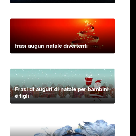
frasi auguri natale divertenti
Frasi di auguri di natale per bambini
e figli