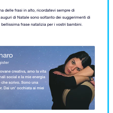
a delle frasi in alto, ricordatevi sempre di
i auguri di Natale sono soltanto dei suggerimenti di
 bellissima frase natalizia per i vostri bambini.
naro
ister
vane creativa, amo la vita
nali social e la mie energia
le che scrivo. Sono una
er. Dai un' occhiata ai miei