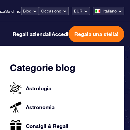
Blog
Occasione
EUR
Italiano
nza
Su di noi
Regali aziendali
Accedi
Regala una stella!
Categorie blog
Astrologia
Astronomia
Consigli & Regali