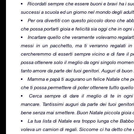
Ricordati sempre che essere buoni e bravi ha i suoi
successi a scuola ed un giorno nel mondo degli adult
Per ora divertiti con questo piccolo dono che abbi
che possa portarti gioia e felicità sia oggi che in ogn
Incartare quello che veramente volevamo regalarti
messi in un pacchetto, ma ti verranno regalati in
cercheremmo di esserti sempre vicino e di fare il p
possa ottenere solo il meglio da ogni singolo momento
tanto amore da parte dei tuoi genitori. Auguri di buon
Mamma e papà ti augurano un felice Natale che poss
che ti possa permettere di poter ottenere tutto quello 
Cerca sempre di dare il meglio di te in ogni 
mancare. Tantissimi auguri da parte dei tuoi genito
bene senza mai smettere. Buon Natale piccola gioia de
La tua lista di Natale era troppo lunga che Babbo
voleva un camion di regali. Siccome ci ha detto che c’