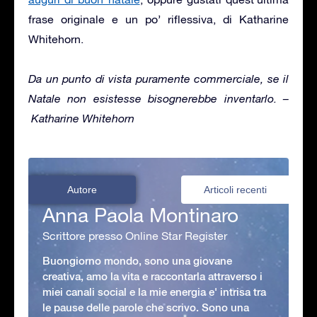
frase originale e un po’ riflessiva, di Katharine
Whitehorn.
Da un punto di vista puramente commerciale, se il
Natale non esistesse bisognerebbe inventarlo. –
Katharine Whitehorn
Autore
Articoli recenti
Anna Paola Montinaro
Scrittore presso Online Star Register
Buongiorno mondo, sono una giovane
creativa, amo la vita e raccontarla attraverso i
miei canali social e la mie energia e' intrisa tra
le pause delle parole che scrivo. Sono una