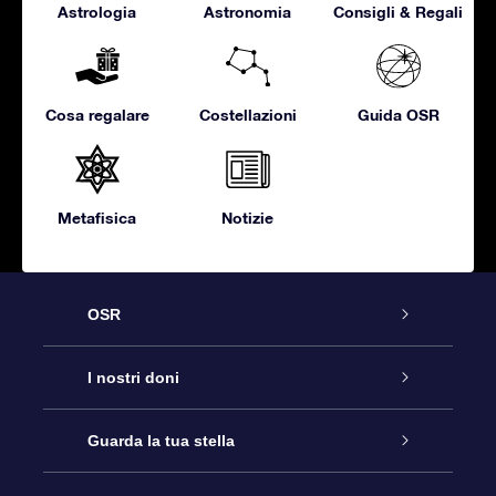
Astrologia
Astronomia
Consigli & Regali
Cosa regalare
Costellazioni
Guida OSR
Metafisica
Notizie
OSR
Assistenza
I nostri doni
Contattaci
Online Star Gift
Guarda la tua stella