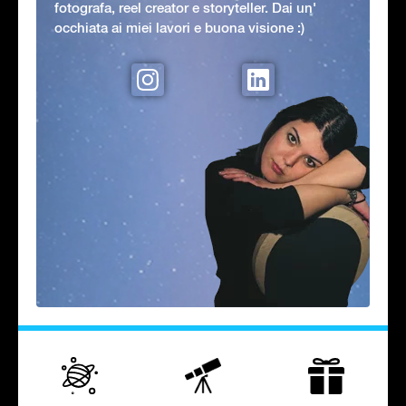
fotografa, reel creator e storyteller. Dai un'
occhiata ai miei lavori e buona visione :)