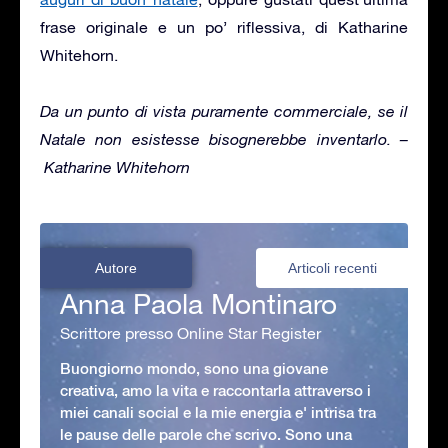
frase originale e un po’ riflessiva, di Katharine
Whitehorn.
Da un punto di vista puramente commerciale, se il
Natale non esistesse bisognerebbe inventarlo. –
Katharine Whitehorn
Autore
Articoli recenti
Anna Paola Montinaro
Scrittore presso Online Star Register
Buongiorno mondo, sono una giovane
creativa, amo la vita e raccontarla attraverso i
miei canali social e la mie energia e' intrisa tra
le pause delle parole che scrivo. Sono una