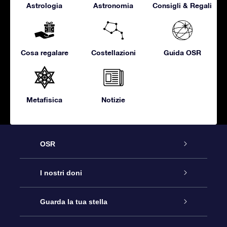
Astrologia
Astronomia
Consigli & Regali
Cosa regalare
Costellazioni
Guida OSR
Metafisica
Notizie
OSR
Assistenza
I nostri doni
Contattaci
Online Star Gift
Guarda la tua stella