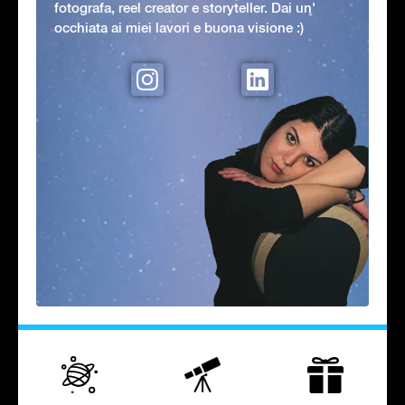
fotografa, reel creator e storyteller. Dai un'
occhiata ai miei lavori e buona visione :)